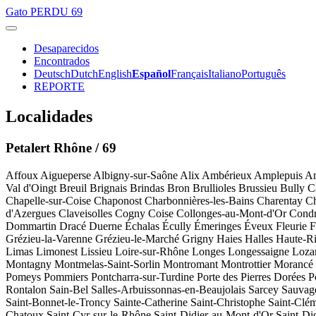
Gato
PERDU 69
Desaparecidos
Encontrados
Deutsch
Dutch
English
Español
Français
Italiano
Português
REPORTE
Localidades
Petalert Rhône / 69
Affoux
Aigueperse
Albigny-sur-Saône
Alix
Ambérieux
Amplepuis
A
Val d'Oingt
Breuil
Brignais
Brindas
Bron
Brullioles
Brussieu
Bully
C
Chapelle-sur-Coise
Chaponost
Charbonnières-les-Bains
Charentay
Ch
d'Azergues
Claveisolles
Cogny
Coise
Collonges-au-Mont-d'Or
Condr
Dommartin
Dracé
Duerne
Échalas
Écully
Émeringes
Éveux
Fleurie
F
Grézieu-la-Varenne
Grézieu-le-Marché
Grigny
Haies
Halles
Haute-Ri
Limas
Limonest
Lissieu
Loire-sur-Rhône
Longes
Longessaigne
Loza
Montagny
Montmelas-Saint-Sorlin
Montromant
Montrottier
Morancé
Pomeys
Pommiers
Pontcharra-sur-Turdine
Porte des Pierres Dorées
P
Rontalon
Sain-Bel
Salles-Arbuissonnas-en-Beaujolais
Sarcey
Sauvag
Saint-Bonnet-le-Troncy
Sainte-Catherine
Saint-Christophe
Saint-Clé
Chatoux
Saint-Cyr-sur-le-Rhône
Saint-Didier-au-Mont-d'Or
Saint-Di