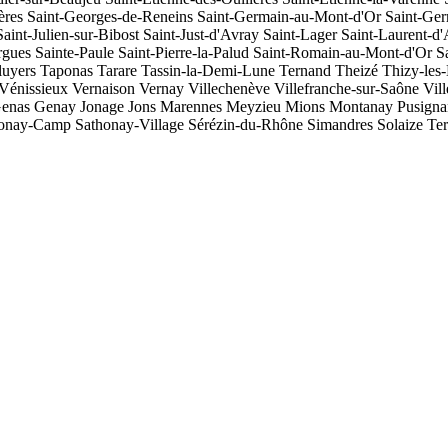
ères
Saint-Georges-de-Reneins
Saint-Germain-au-Mont-d'Or
Saint-Ger
Saint-Julien-sur-Bibost
Saint-Just-d'Avray
Saint-Lager
Saint-Laurent-d
rgues
Sainte-Paule
Saint-Pierre-la-Palud
Saint-Romain-au-Mont-d'Or
S
luyers
Taponas
Tarare
Tassin-la-Demi-Lune
Ternand
Theizé
Thizy-les
Vénissieux
Vernaison
Vernay
Villechenève
Villefranche-sur-Saône
Vil
enas
Genay
Jonage
Jons
Marennes
Meyzieu
Mions
Montanay
Pusigna
honay-Camp
Sathonay-Village
Sérézin-du-Rhône
Simandres
Solaize
Te