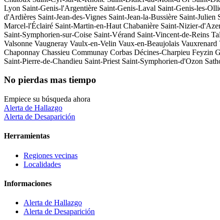
Lyon
Saint-Genis-l'Argentière
Saint-Genis-Laval
Saint-Genis-les-Olli
d'Ardières
Saint-Jean-des-Vignes
Saint-Jean-la-Bussière
Saint-Julien
Marcel-l'Éclairé
Saint-Martin-en-Haut
Chabanière
Saint-Nizier-d'Aze
Saint-Symphorien-sur-Coise
Saint-Vérand
Saint-Vincent-de-Reins
Ta
Valsonne
Vaugneray
Vaulx-en-Velin
Vaux-en-Beaujolais
Vauxrenard
Chaponnay
Chassieu
Communay
Corbas
Décines-Charpieu
Feyzin
G
Saint-Pierre-de-Chandieu
Saint-Priest
Saint-Symphorien-d'Ozon
Sat
No pierdas mas tiempo
Empiece su búsqueda ahora
Alerta de Hallazgo
Alerta de Desaparición
Herramientas
Regiones vecinas
Localidades
Informaciones
Alerta de Hallazgo
Alerta de Desaparición