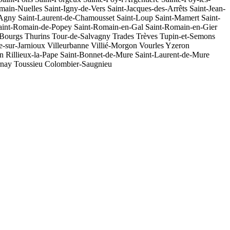
main-Nuelles
Saint-Igny-de-Vers
Saint-Jacques-des-Arrêts
Saint-Jean-
'Agny
Saint-Laurent-de-Chamousset
Saint-Loup
Saint-Mamert
Saint-
aint-Romain-de-Popey
Saint-Romain-en-Gal
Saint-Romain-en-Gier
-Bourgs
Thurins
Tour-de-Salvagny
Trades
Trèves
Tupin-et-Semons
le-sur-Jarnioux
Villeurbanne
Villié-Morgon
Vourles
Yzeron
n
Rillieux-la-Pape
Saint-Bonnet-de-Mure
Saint-Laurent-de-Mure
rnay
Toussieu
Colombier-Saugnieu