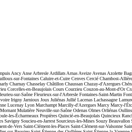
mpuis
Ancy
Anse
Arbresle
Ardillats
Arnas
Aveize
Avenas
Azolette
Bag
ailloux-sur-Fontaines
Caluire-et-Cuire
Cenves
Cercié
Chambost-Allièr
arly
Charnay
Chasselay
Châtillon
Chaussan
Chazay-d'Azergues
Chén
ieu
Corcelles-en-Beaujolais
Cours
Courzieu
Couzon-au-Mont-d'Or
Cr
leurieu-sur-Saône
Fleurieux-sur-l'Arbresle
Fontaines-Saint-Martin
Font
voire
Irigny
Jarnioux
Joux
Juliénas
Jullié
Lacenas
Lachassagne
Lamure
nne
Lucenay
Lyon
Marchampt
Marcilly-d'Azergues
Marcy
Marcy-l'Éto
Mornant
Mulatière
Neuville-sur-Saône
Odenas
Olmes
Orliénas
Oullins
oule-les-Écharmeaux
Propières
Quincié-en-Beaujolais
Quincieux
Ranc
es
Savigny
Soucieu-en-Jarrest
Sourcieux-les-Mines
Souzy
Beauvallon
ment-de-Vers
Saint-Clément-les-Places
Saint-Clément-sur-Valsonne
Sai
dier-sur-Beaujeu
Saint-Étienne-des-Oullières
Saint-Étienne-la-Varenne