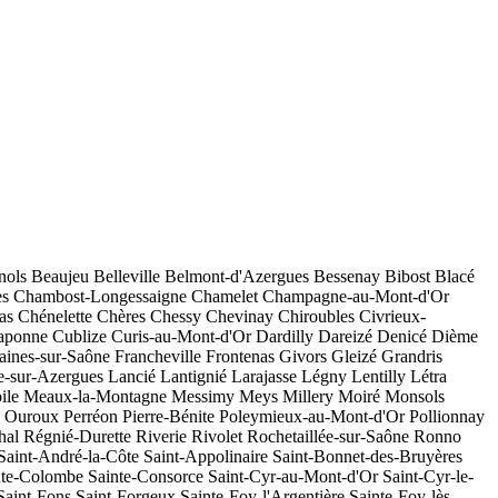
nols
Beaujeu
Belleville
Belmont-d'Azergues
Bessenay
Bibost
Blacé
es
Chambost-Longessaigne
Chamelet
Champagne-au-Mont-d'Or
as
Chénelette
Chères
Chessy
Chevinay
Chiroubles
Civrieux-
aponne
Cublize
Curis-au-Mont-d'Or
Dardilly
Dareizé
Denicé
Dième
aines-sur-Saône
Francheville
Frontenas
Givors
Gleizé
Grandris
-sur-Azergues
Lancié
Lantignié
Larajasse
Légny
Lentilly
Létra
ile
Meaux-la-Montagne
Messimy
Meys
Millery
Moiré
Monsols
Ouroux
Perréon
Pierre-Bénite
Poleymieux-au-Mont-d'Or
Pollionnay
hal
Régnié-Durette
Riverie
Rivolet
Rochetaillée-sur-Saône
Ronno
Saint-André-la-Côte
Saint-Appolinaire
Saint-Bonnet-des-Bruyères
nte-Colombe
Sainte-Consorce
Saint-Cyr-au-Mont-d'Or
Saint-Cyr-le-
Saint-Fons
Saint-Forgeux
Sainte-Foy-l'Argentière
Sainte-Foy-lès-